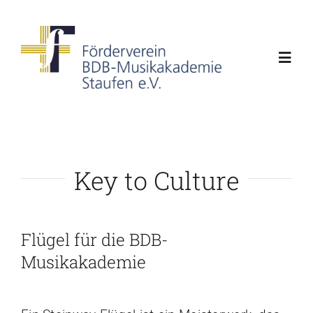
Skip
to
content
Toggl
Navig
Home
Steinway-Tastenaktion
Key to Culture
Veranstaltungen
Flügel für die BDB-
Fördern und Spenden
Musikakademie
Über uns