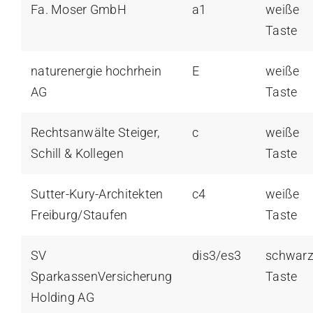
Fa. Moser GmbH
a1
weiße
Taste
naturenergie hochrhein
E
weiße
AG
Taste
Rechtsanwälte Steiger,
c
weiße
Schill & Kollegen
Taste
Sutter-Kury-Architekten
c4
weiße
Freiburg/Staufen
Taste
SV
dis3/es3
schwar
SparkassenVersicherung
Taste
Holding AG